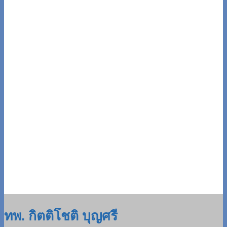
ทพ. กิตติโชติ บุญศรี