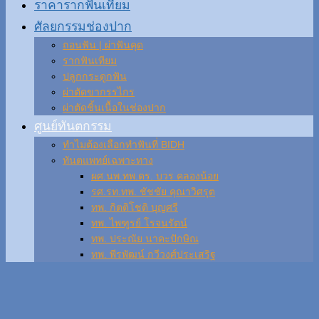
ราคารากฟันเทียม
ศัลยกรรมช่องปาก
ถอนฟัน | ผ่าฟันคุด
รากฟันเทียม
ปลูกกระดูกฟัน
ผ่าตัดขากรรไกร
ผ่าตัดชิ้นเนื้อในช่องปาก
ศูนย์ทันตกรรม
ทำไมต้องเลือกทำฟันที่ BIDH
ทันตแพทย์เฉพาะทาง
ผศ.นพ.ทพ.ดร. บวร คลองน้อย
รศ.รท.ทพ. ชัชชัย คุณาวิศรุต
ทพ. กิตติโชติ บุญศรี
ทพ. ไพฑูรย์ โรจนรัตน์
ทพ. ประณัย นาคะปักษิณ
ทพ. พีรพัฒน์ กวีวงศ์ประเสริฐ