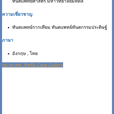
ทันตแพทยศาสตร์ มหาวิทยาลัยมหิดล
ความเชี่ยวชาญ
ทันตแพทย์รากเทียม ทันตแพทย์ทันตกรรมประดิษฐ์
ภาษา
อังกฤษ , ไทย
รศ.รท.ทพ. ชัชชัย Case Gallery