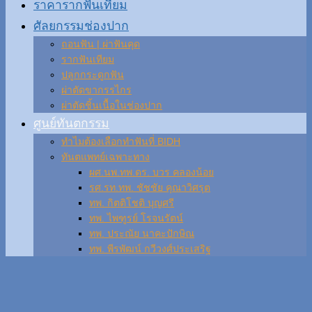
ราคารากฟันเทียม
ศัลยกรรมช่องปาก
ถอนฟัน | ผ่าฟันคุด
รากฟันเทียม
ปลูกกระดูกฟัน
ผ่าตัดขากรรไกร
ผ่าตัดชิ้นเนื้อในช่องปาก
ศูนย์ทันตกรรม
ทำไมต้องเลือกทำฟันที่ BIDH
ทันตแพทย์เฉพาะทาง
ผศ.นพ.ทพ.ดร. บวร คลองน้อย
รศ.รท.ทพ. ชัชชัย คุณาวิศรุต
ทพ. กิตติโชติ บุญศรี
ทพ. ไพฑูรย์ โรจนรัตน์
ทพ. ประณัย นาคะปักษิณ
ทพ. พีรพัฒน์ กวีวงศ์ประเสริฐ