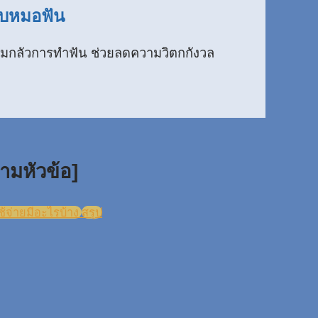
กับหมอฟัน
ามกลัวการทำฟัน ช่วยลดความวิตกกังวล
ามหัวข้อ]
ช้จ่ายมีอะไรบ้าง
สรุป