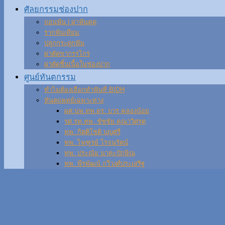
ศัลยกรรมช่องปาก
ถอนฟัน | ผ่าฟันคุด
รากฟันเทียม
ปลูกกระดูกฟัน
ผ่าตัดขากรรไกร
ผ่าตัดชิ้นเนื้อในช่องปาก
ศูนย์ทันตกรรม
ทำไมต้องเลือกทำฟันที่ BIDH
ทันตแพทย์เฉพาะทาง
ผศ.นพ.ทพ.ดร. บวร คลองน้อย
รศ.รท.ทพ. ชัชชัย คุณาวิศรุต
ทพ. กิตติโชติ บุญศรี
ทพ. ไพฑูรย์ โรจนรัตน์
ทพ. ประณัย นาคะปักษิณ
ทพ. พีรพัฒน์ กวีวงศ์ประเสริฐ